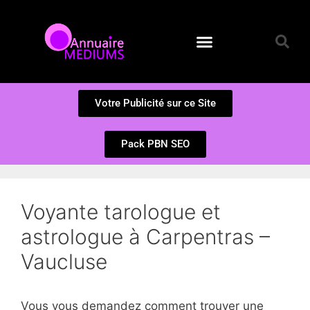
Annuaire des Médiums
Questions et Réponses
Soumission d’un site
Votre Publicité sur ce Site
Pack PBN SEO
Voyante tarologue et
astrologue à Carpentras –
Vaucluse
Vous vous demandez comment trouver une