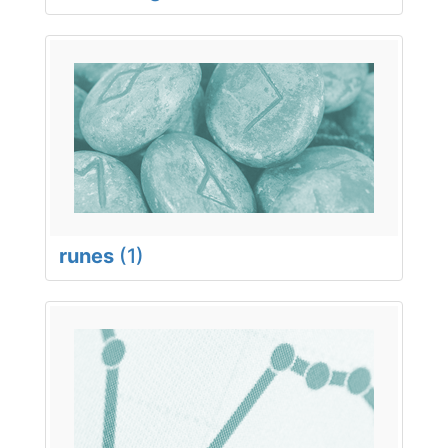
runes
(1)