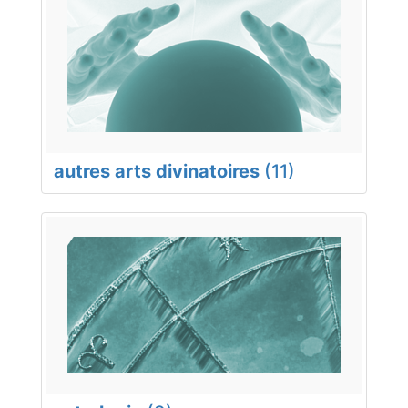
autres arts divinatoires
(11)