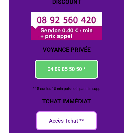
DISCOUNT
VOYANCE PRIVÉE
04 89 85 50 50 *
* 15 eur les 10 min puis coût par min supp
TCHAT IMMÉDIAT
Accès Tchat **