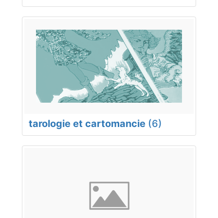
tarologie et cartomancie
(6)