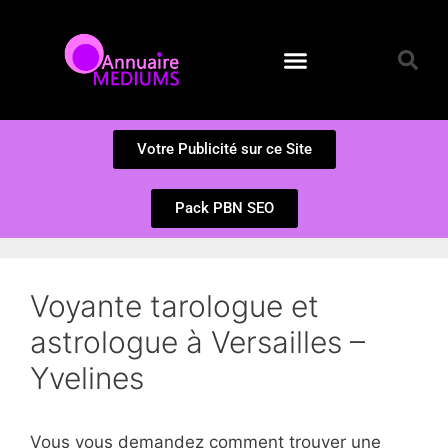
Annuaire des Médiums
Questions et Réponses
Soumission d’un site
Votre Publicité sur ce Site
Pack PBN SEO
Voyante tarologue et
astrologue à Versailles –
Yvelines
Vous vous demandez comment trouver une