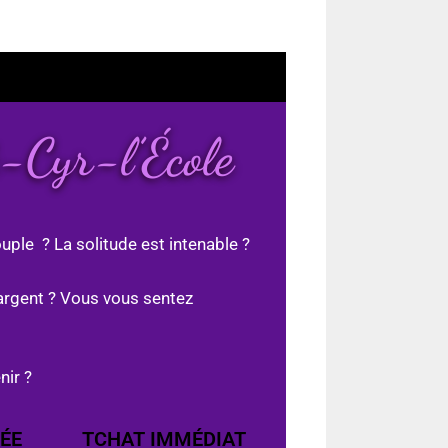
t-Cyr-l’École
uple ? La solitude est intenable ?
argent ? Vous vous sentez
nir ?
ÉE
TCHAT IMMÉDIAT