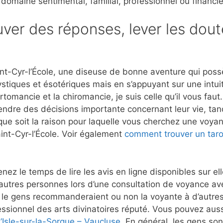
 domaine sentimental, familial, professionnel ou financie
ver des réponses, lever les dout
t-Cyr-l’École, une diseuse de bonne aventure qui possèd
stiques et ésotériques mais en s’appuyant sur une intui
rtomancie et la chiromancie, je suis celle qu’il vous fau
rendre des décisions importante concernant leur vie, tan
que soit la raison pour laquelle vous cherchez une voyant
int-Cyr-l’École. Voir également
comment trouver un tar
nez le temps de lire les avis en ligne disponibles sur e
autres personnes lors d’une consultation de voyance a
i le gens recommanderaient ou non la voyante à d’autres
ssionnel des arts divinatoires réputé. Vous pouvez aussi
’Isle-sur-la-Sorgue – Vaucluse
. En général, les gens son