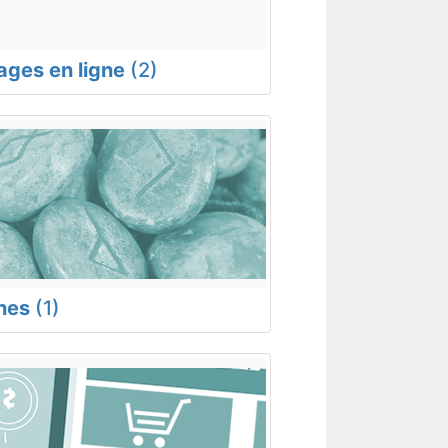
rages en ligne
(2)
nes
(1)