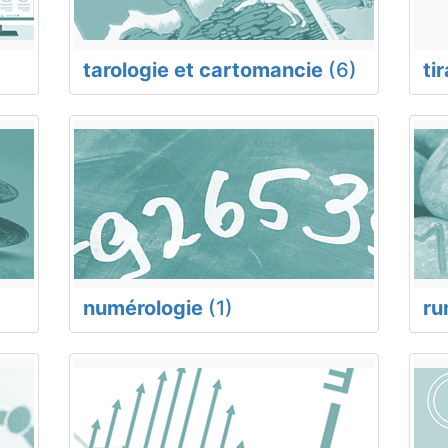
tarologie et cartomancie
(6)
ti
numérologie
(1)
ru