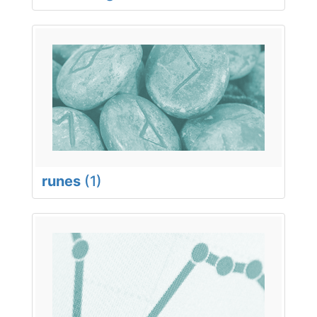
runes
(1)