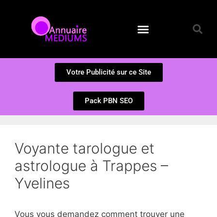
Annuaire des Médiums
Questions et Réponses
Soumission d’un site
Votre Publicité sur ce Site
Pack PBN SEO
Voyante tarologue et
astrologue à Trappes –
Yvelines
Vous vous demandez comment trouver une