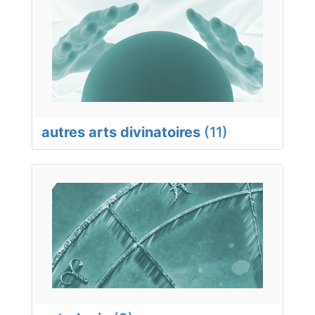
autres arts divinatoires
(11)