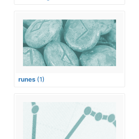
runes
(1)