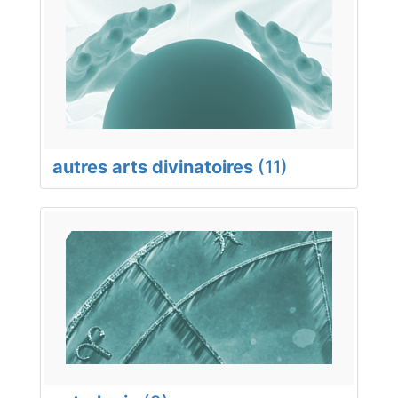
autres arts divinatoires
(11)