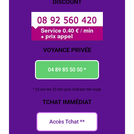
DISCOUNT
VOYANCE PRIVÉE
04 89 85 50 50 *
* 15 eur les 10 min puis coût par min supp
TCHAT IMMÉDIAT
Accès Tchat **