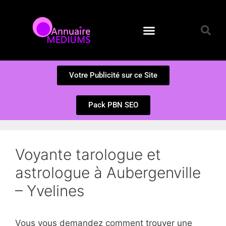
Annuaire des Médiums
Questions et Réponses
Soumission d’un site
Votre Publicité sur ce Site
Pack PBN SEO
Voyante tarologue et
astrologue à Aubergenville
– Yvelines
Vous vous demandez comment trouver une