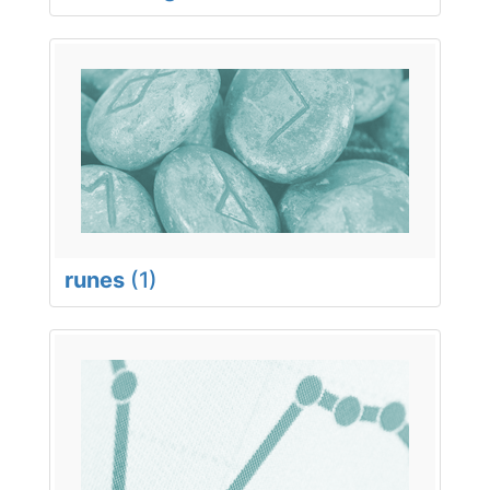
runes
(1)