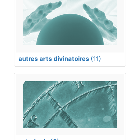
autres arts divinatoires
(11)