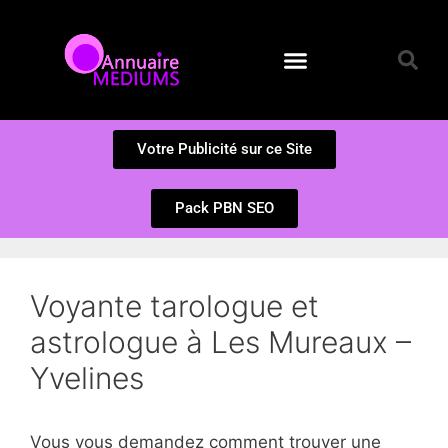
Annuaire des Médiums
Questions et Réponses
Soumission d’un site
Votre Publicité sur ce Site
Pack PBN SEO
Voyante tarologue et
astrologue à Les Mureaux –
Yvelines
Vous vous demandez comment trouver une