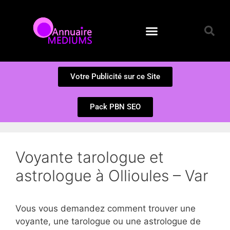
Annuaire des Médiums
Questions et Réponses
Soumission d’un site
Votre Publicité sur ce Site
Pack PBN SEO
Voyante tarologue et
astrologue à Ollioules – Var
Vous vous demandez comment trouver une
voyante, une tarologue ou une astrologue de