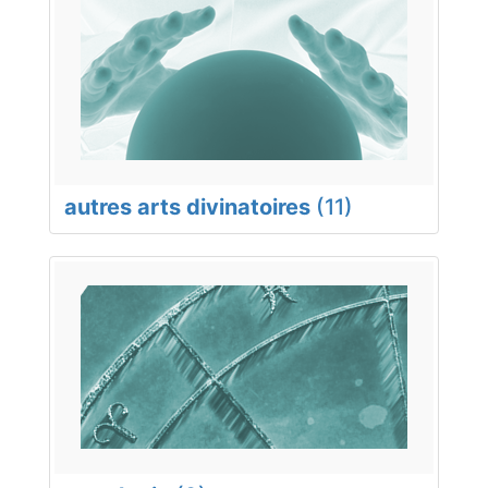
autres arts divinatoires
(11)