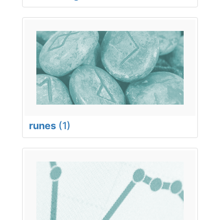
runes
(1)