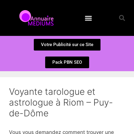
Annuaire des Médiums
Questions et Réponses
Soumission d’un site
Votre Publicité sur ce Site
Pack PBN SEO
Voyante tarologue et
astrologue à Riom – Puy-
de-Dôme
Vous vous demandez comment trouver une