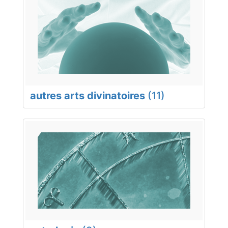
autres arts divinatoires
(11)