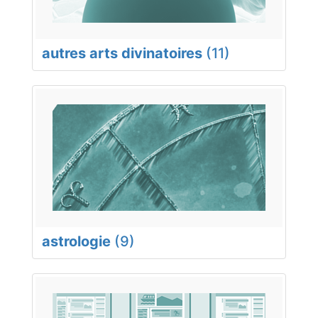
autres arts divinatoires
(11)
astrologie
(9)