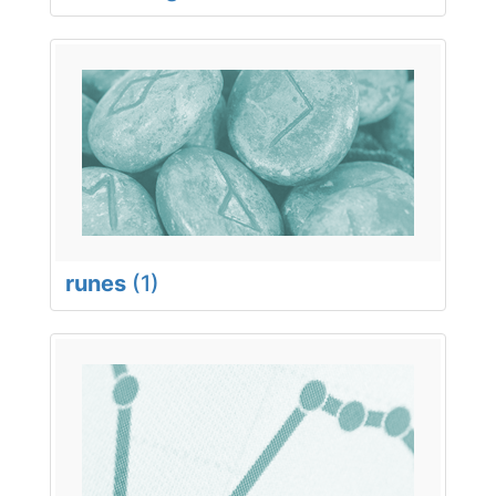
runes
(1)