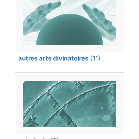
autres arts divinatoires
(11)