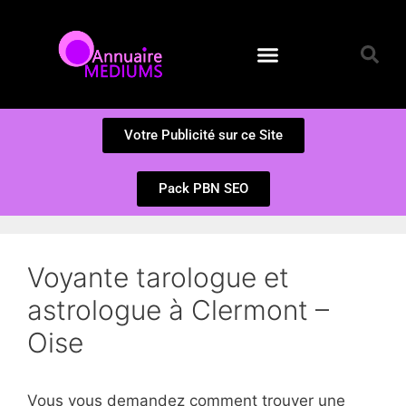
Annuaire des Médiums
Questions et Réponses
Soumission d’un site
Votre Publicité sur ce Site
Pack PBN SEO
Voyante tarologue et
astrologue à Clermont –
Oise
Vous vous demandez comment trouver une