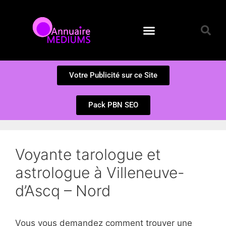
Annuaire des Médiums
Questions et Réponses
Soumission d’un site
Votre Publicité sur ce Site
Pack PBN SEO
Voyante tarologue et
astrologue à Villeneuve-
d’Ascq – Nord
Vous vous demandez comment trouver une