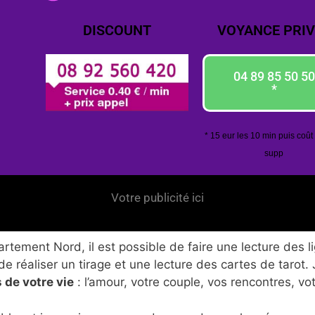
DISCOUNT
VOYANCE PRIV
04 89 85 50 50
*
* 15 eur les 10 min puis coût
supp
Votre publicité ici
tement Nord, il est possible de faire une lecture des l
de réaliser un tirage et une lecture des cartes de tarot.
 de votre vie
: l’amour, votre couple, vos rencontres, vo