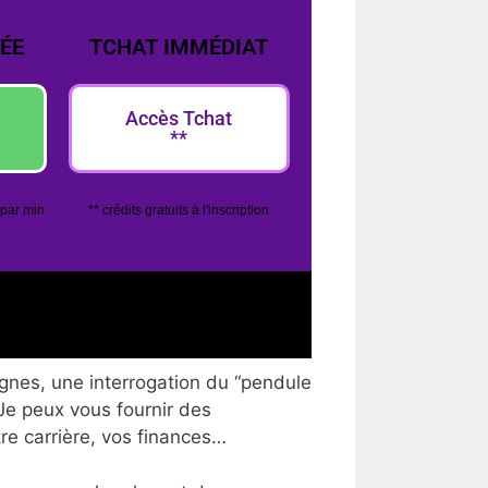
ÉE
TCHAT IMMÉDIAT
Accès Tchat
**
 par min
** crédits gratuits à l'inscription
ignes, une interrogation du “pendule
 Je peux vous fournir des
tre carrière, vos finances…