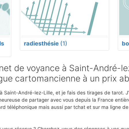
ls
radiesthésie
(1)
bo
et de voyance à Saint-André-lez
ogue cartomancienne à un prix a
Saint-André-lez-Lille, et je fais des tirages de tarot. J
eureuse de partager avec vous depuis la France entière
d téléphonique mais aussi par tchat et sur ma ligne d
r vous réserve ? Cherchez-vous des réponses à vos ques