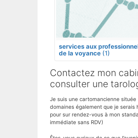
services aux professionne
de la voyance
(1)
Contactez mon cabin
consulter une tarol
Je suis une cartomancienne située à 
domaines également que je serais h
pour sur rendez-vous à mon standar
immédiate sans RDV)
Êtes-vous curieux de ce que l’aveni