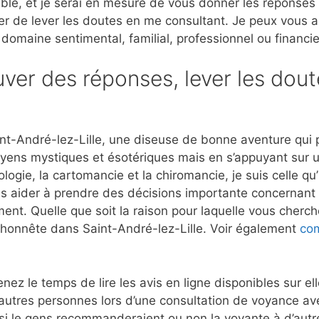
ble, et je serai en mesure de vous donner les réponses
er de lever les doutes en me consultant. Je peux vous 
 domaine sentimental, familial, professionnel ou financie
ver des réponses, lever les dout
nt-André-lez-Lille, une diseuse de bonne aventure qui 
moyens mystiques et ésotériques mais en s’appuyant sur 
ogie, la cartomancie et la chiromancie, je suis celle qu
es aider à prendre des décisions importante concernant l
ment. Quelle que soit la raison pour laquelle vous cherch
t honnête dans Saint-André-lez-Lille. Voir également
com
nez le temps de lire les avis en ligne disponibles sur e
autres personnes lors d’une consultation de voyance a
si le gens recommanderaient ou non la voyante à d’autre