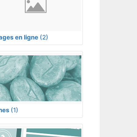
rages en ligne
(2)
nes
(1)