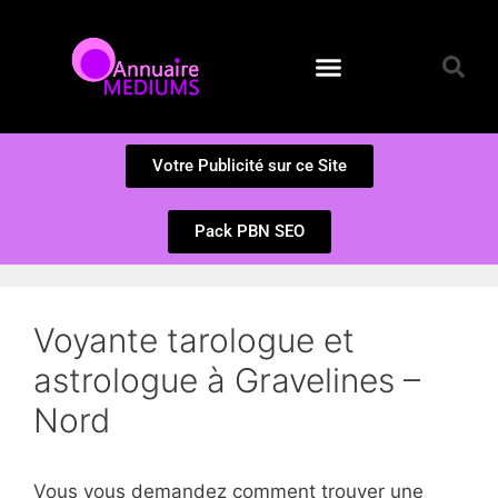
Annuaire des Médiums
Questions et Réponses
Soumission d’un site
Votre Publicité sur ce Site
Pack PBN SEO
Voyante tarologue et
astrologue à Gravelines –
Nord
Vous vous demandez comment trouver une