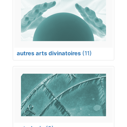
autres arts divinatoires
(11)