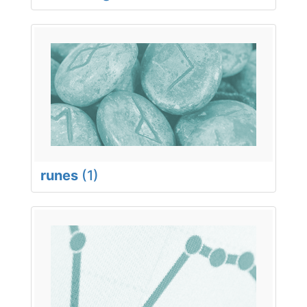
runes
(1)