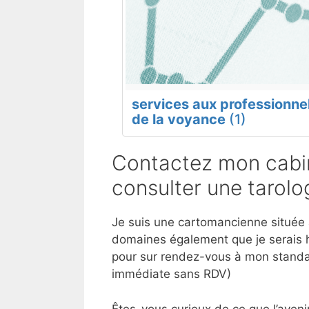
services aux professionne
de la voyance
(1)
Contactez mon cabi
consulter une tarol
Je suis une cartomancienne située à
domaines également que je serais h
pour sur rendez-vous à mon standar
immédiate sans RDV)
Êtes-vous curieux de ce que l’aveni