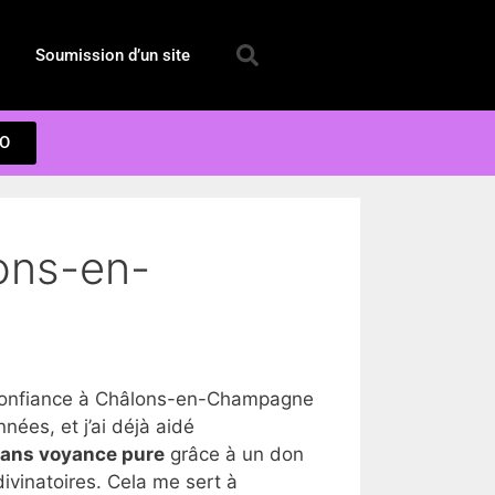
Soumission d’un site
EO
lons-en-
 confiance à Châlons-en-Champagne
es, et j’ai déjà aidé
dans voyance pure
grâce à un don
ivinatoires. Cela me sert à