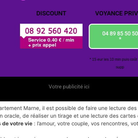
DISCOUNT
VOYANCE PRIV
04 89 85 50 50
*
* 15 eur les 10 min puis coût
supp
Votre publicité ici
tement Marne, il est possible de faire une lecture des 
 oracle, de réaliser un tirage et une lecture des cartes
 de votre vie
: l’amour, votre couple, vos rencontres, vo