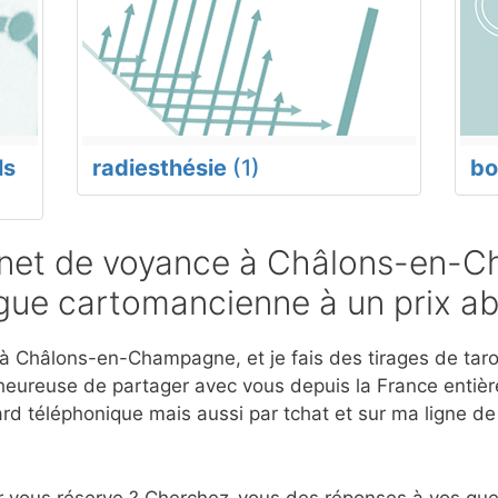
ls
radiesthésie
(1)
bo
net de voyance à Châlons-en-
ogue cartomancienne à un prix a
 Châlons-en-Champagne, et je fais des tirages de tarot
eureuse de partager avec vous depuis la France entière
d téléphonique mais aussi par tchat et sur ma ligne d
r vous réserve ? Cherchez-vous des réponses à vos ques