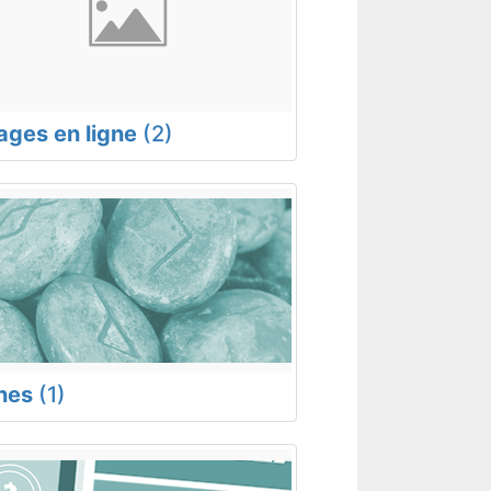
rages en ligne
(2)
nes
(1)