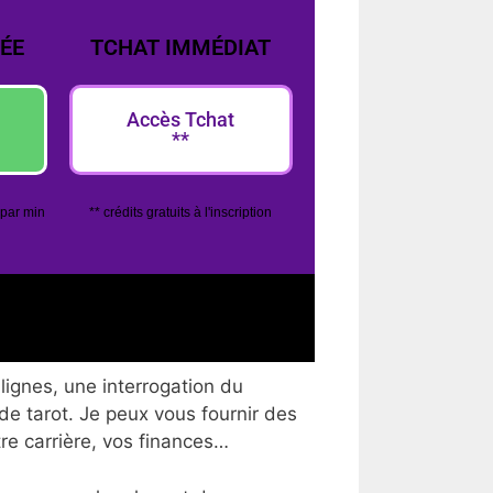
ÉE
TCHAT IMMÉDIAT
Accès Tchat
**
 par min
** crédits gratuits à l'inscription
lignes, une interrogation du
 de tarot. Je peux vous fournir des
tre carrière, vos finances…