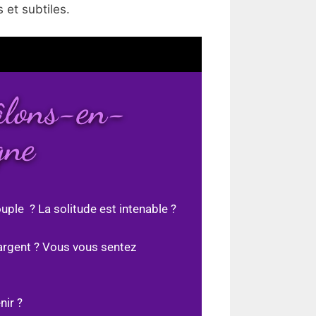
 et subtiles.
âlons-en-
gne
uple ? La solitude est intenable ?
argent ? Vous vous sentez
nir ?