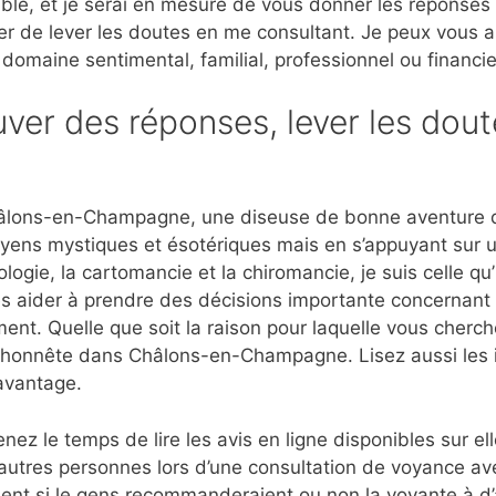
ble, et je serai en mesure de vous donner les réponses
er de lever les doutes en me consultant. Je peux vous 
 domaine sentimental, familial, professionnel ou financie
ver des réponses, lever les dout
âlons-en-Champagne, une diseuse de bonne aventure qu
moyens mystiques et ésotériques mais en s’appuyant sur 
ogie, la cartomancie et la chiromancie, je suis celle qu
es aider à prendre des décisions importante concernant l
ment. Quelle que soit la raison pour laquelle vous cherch
et honnête dans Châlons-en-Champagne. Lisez aussi les 
avantage.
nez le temps de lire les avis en ligne disponibles sur e
’autres personnes lors d’une consultation de voyance a
 si le gens recommanderaient ou non la voyante à d’au