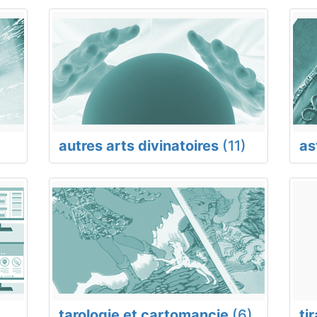
autres arts divinatoires
(11)
as
tarologie et cartomancie
(6)
ti