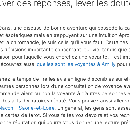
ver des réponses, lever les dout
éans, une diseuse de bonne aventure qui possède la capa
et ésotériques mais en s’appuyant sur une intuition ép
t la chiromancie, je suis celle qu’il vous faut. Certaine
s décisions importante concernant leur vie, tandis que d
aison pour laquelle vous cherchez une voyante, il est imp
Découvrez aussi
quelles sont les voyantes à Amilly
pour a
nez le temps de lire les avis en ligne disponibles sur e
autres personnes lors d’une consultation de voyance a
mmanderaient ou non la voyante à d’autres personnes et
 des arts divinatoires réputé. Vous pouvez aussi aller vo
 Mâcon – Saône-et-Loire
. En général, les gens sont assez
e cartes de tarot. Si vous faites vos devoirs et vos rec
nne réputation qui pourra vous donner une lecture préc