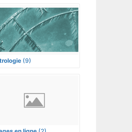
trologie
(9)
rages en ligne
(2)