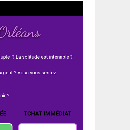
 Orléans
uple ? La solitude est intenable ?
argent ? Vous vous sentez
nir ?
ÉE
TCHAT IMMÉDIAT