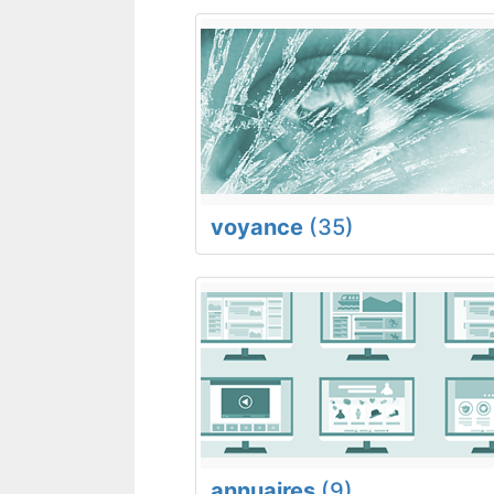
voyance
(35)
annuaires
(9)