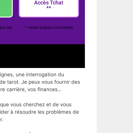
Accès Tchat
**
 par min
** crédits gratuits à l'inscription
lignes, une interrogation du
 de tarot. Je peux vous fournir des
tre carrière, vos finances…
 que vous cherchez et de vous
aider à résoudre les problèmes de
r.