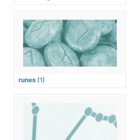
runes
(1)