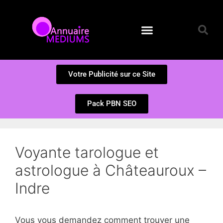
Annuaire des Médiums
Questions et Réponses
Soumission d’un site
Votre Publicité sur ce Site
Pack PBN SEO
Voyante tarologue et
astrologue à Châteauroux –
Indre
Vous vous demandez comment trouver une