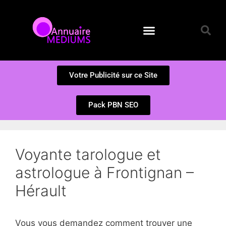
Annuaire des Médiums
Questions et Réponses
Soumission d’un site
Votre Publicité sur ce Site
Pack PBN SEO
Voyante tarologue et
astrologue à Frontignan –
Hérault
Vous vous demandez comment trouver une