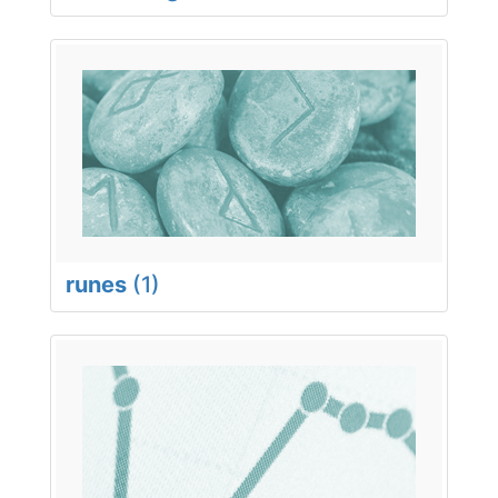
runes
(1)