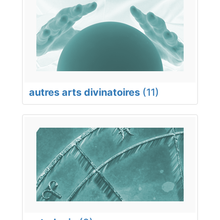
autres arts divinatoires
(11)