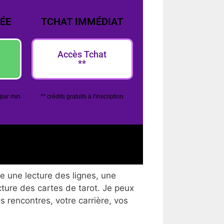
ÉE
TCHAT IMMÉDIAT
Accès Tchat
**
 par min
** crédits gratuits à l'inscription
e une lecture des lignes, une
cture des cartes de tarot. Je peux
os rencontres, votre carrière, vos