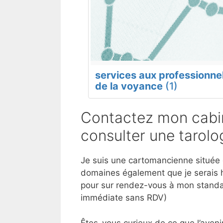
services aux professionne
de la voyance
(1)
Contactez mon cabi
consulter une tarol
Je suis une cartomancienne située d
domaines également que je serais h
pour sur rendez-vous à mon standar
immédiate sans RDV)
Êtes-vous curieux de ce que l’aveni