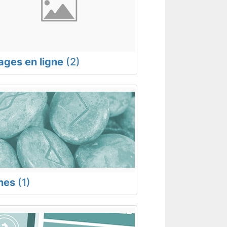
rages en ligne
(2)
nes
(1)