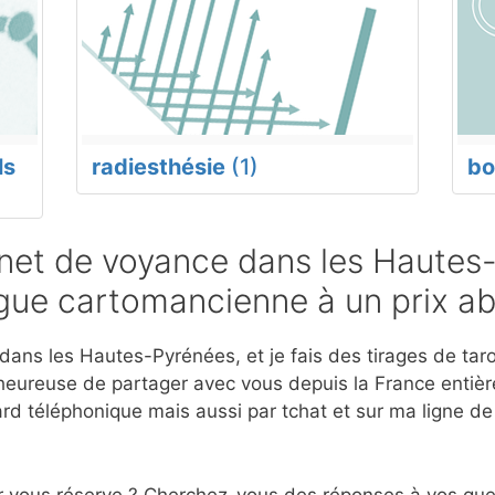
ls
radiesthésie
(1)
bo
net de voyance dans les Hautes
ogue cartomancienne à un prix a
ans les Hautes-Pyrénées, et je fais des tirages de tarot
eureuse de partager avec vous depuis la France entière
d téléphonique mais aussi par tchat et sur ma ligne d
r vous réserve ? Cherchez-vous des réponses à vos ques