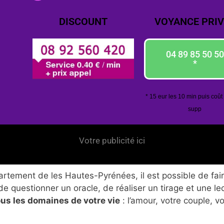
DISCOUNT
VOYANCE PRIV
04 89 85 50 50
*
* 15 eur les 10 min puis coût
supp
Votre publicité ici
rtement de les Hautes-Pyrénées, il est possible de fair
de questionner un oracle, de réaliser un tirage et une le
ous les domaines de votre vie
: l’amour, votre couple, v