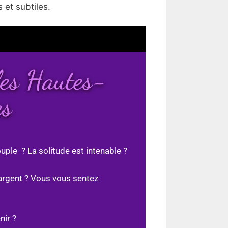
 et subtiles.
les Hautes-
es
uple ? La solitude est intenable ?
argent ? Vous vous sentez
nir ?