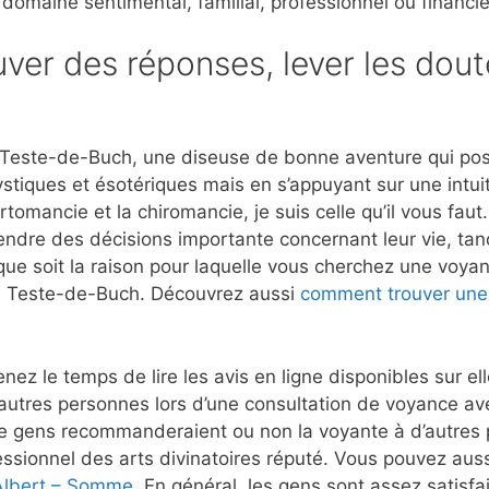
 domaine sentimental, familial, professionnel ou financie
ver des réponses, lever les dout
Teste-de-Buch, une diseuse de bonne aventure qui possè
stiques et ésotériques mais en s’appuyant sur une intui
rtomancie et la chiromancie, je suis celle qu’il vous fau
rendre des décisions importante concernant leur vie, tan
que soit la raison pour laquelle vous cherchez une voyant
La Teste-de-Buch. Découvrez aussi
comment trouver une
nez le temps de lire les avis en ligne disponibles sur e
autres personnes lors d’une consultation de voyance a
e gens recommanderaient ou non la voyante à d’autres p
ssionnel des arts divinatoires réputé. Vous pouvez aussi
 Albert – Somme
. En général, les gens sont assez satisfai