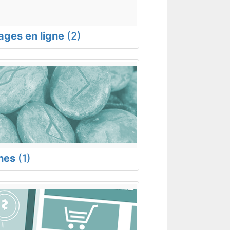
rages en ligne
(2)
nes
(1)