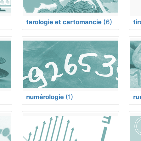
tarologie et cartomancie
(6)
ti
numérologie
(1)
ru