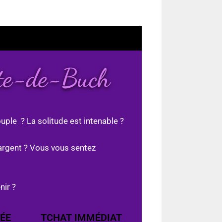
ste-de-Buch
uple ? La solitude est intenable ?
argent ? Vous vous sentez
nir ?
ÉE
TCHAT IMMÉDIAT