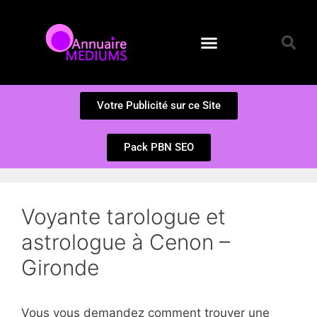
Annuaire des Médiums
Questions et Réponses
Soumission d’un site
Votre Publicité sur ce Site
Pack PBN SEO
Voyante tarologue et
astrologue à Cenon –
Gironde
Vous vous demandez comment trouver une