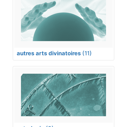
autres arts divinatoires
(11)