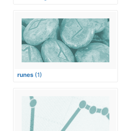
runes
(1)