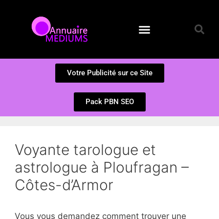
Annuaire des Médiums
Questions et Réponses
Soumission d’un site
Votre Publicité sur ce Site
Pack PBN SEO
Voyante tarologue et
astrologue à Ploufragan –
Côtes-d’Armor
Vous vous demandez comment trouver une