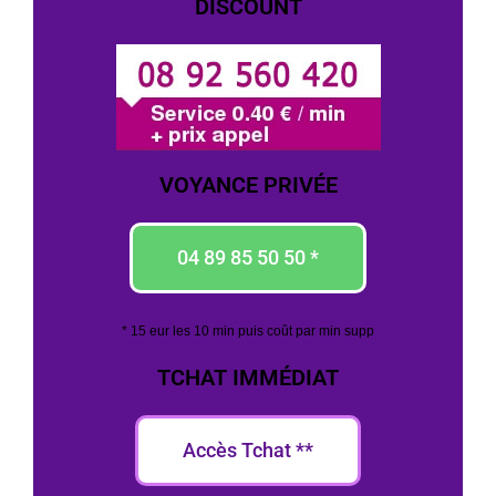
DISCOUNT
VOYANCE PRIVÉE
04 89 85 50 50 *
* 15 eur les 10 min puis coût par min supp
TCHAT IMMÉDIAT
Accès Tchat **