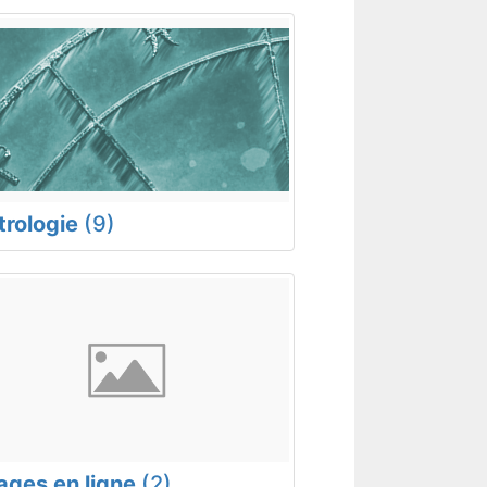
trologie
(9)
rages en ligne
(2)