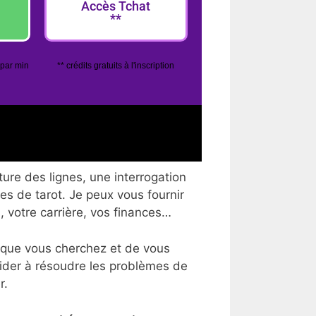
Accès Tchat
**
 par min
** crédits gratuits à l'inscription
ture des lignes, une interrogation
tes de tarot. Je peux vous fournir
, votre carrière, vos finances…
 que vous cherchez et de vous
aider à résoudre les problèmes de
r.