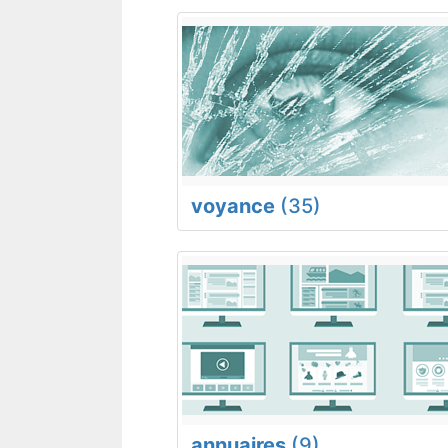
voyance
(35)
annuaires
(9)