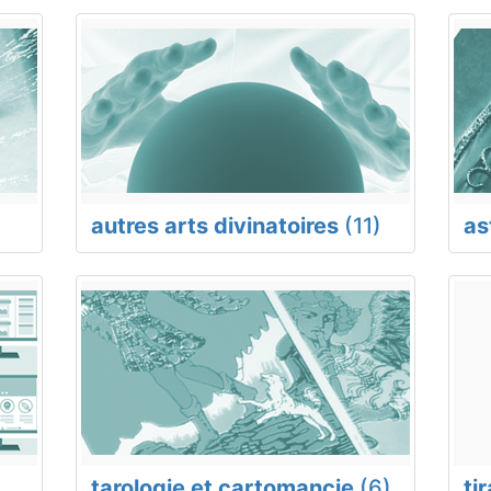
autres arts divinatoires
(11)
as
tarologie et cartomancie
(6)
ti