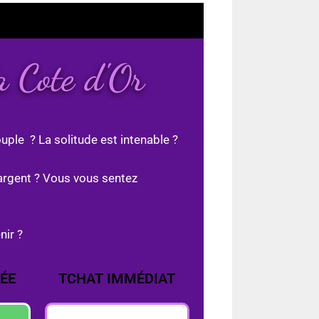
a Cote d'Or
uple ? La solitude est intenable ?
argent ? Vous vous sentez
nir ?
ÉE
TCHAT IMMÉDIAT