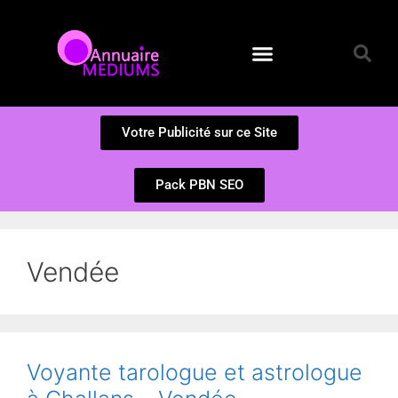
Annuaire des Médiums
Questions et Réponses
Soumission d’un site
Votre Publicité sur ce Site
Pack PBN SEO
Vendée
Voyante tarologue et astrologue