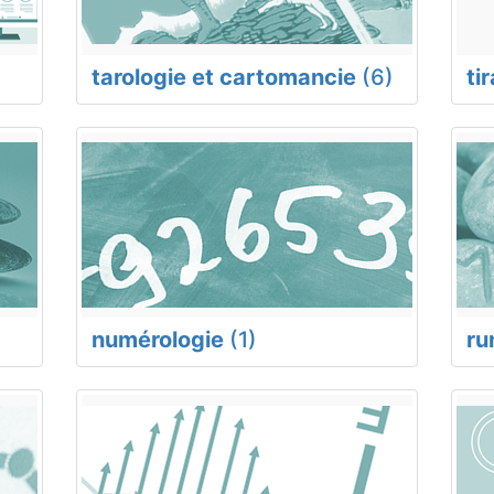
tarologie et cartomancie
(6)
ti
numérologie
(1)
ru