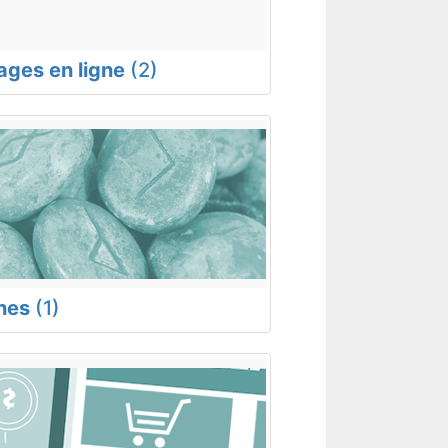
rages en ligne
(2)
nes
(1)