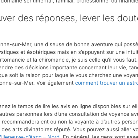
 domaine sentimental, familial, professionnel ou financie
ver des réponses, lever les dout
nne-sur-Mer, une diseuse de bonne aventure qui possède
stiques et ésotériques mais en s’appuyant sur une intui
rtomancie et la chiromancie, je suis celle qu’il vous fau
rendre des décisions importante concernant leur vie, tan
que soit la raison pour laquelle vous cherchez une voyant
Olonne-sur-Mer. Voir également
comment trouver un astr
nez le temps de lire les avis en ligne disponibles sur e
autres personnes lors d’une consultation de voyance a
 recommanderaient ou non la voyante à d’autres person
 des arts divinatoires réputé. Vous pouvez aussi aller vo
Villeneuve-d’Ascq – Nord
. En général, les gens sont assez