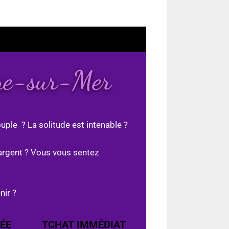
nne-sur-Mer
uple ? La solitude est intenable ?
argent ? Vous vous sentez
nir ?
ÉE
TCHAT IMMÉDIAT