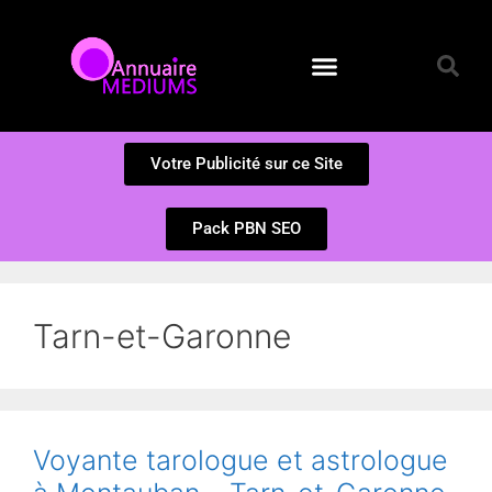
Annuaire des Médiums
Questions et Réponses
Soumission d’un site
Votre Publicité sur ce Site
Pack PBN SEO
Tarn-et-Garonne
Voyante tarologue et astrologue