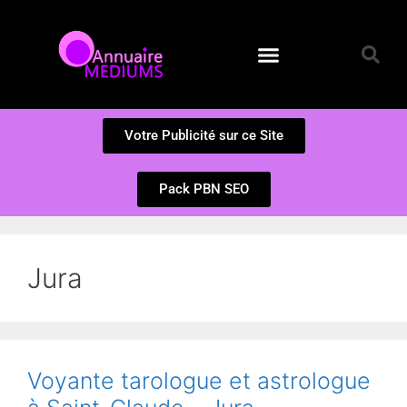
Annuaire des Médiums
Questions et Réponses
Soumission d’un site
Votre Publicité sur ce Site
Pack PBN SEO
Jura
Voyante tarologue et astrologue