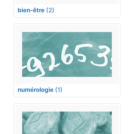
bien-être
(2)
numérologie
(1)