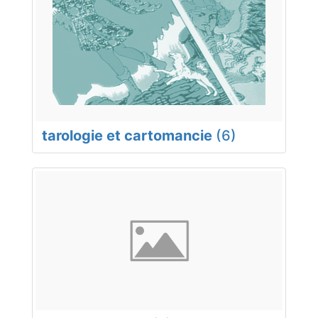
tarologie et cartomancie
(6)