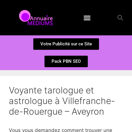
Annuaire des Médiums
Questions et Réponses
Soumission d’un site
Votre Publicité sur ce Site
Pack PBN SEO
Voyante tarologue et
astrologue à Villefranche-
de-Rouergue – Aveyron
Vous vous demandez comment trouver une