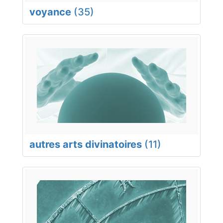
voyance
(35)
autres arts divinatoires
(11)