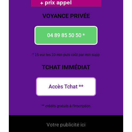
VOYANCE PRIVÉE
04 89 85 50 50 *
* 15 eur les 10 min puis coût par min supp
TCHAT IMMÉDIAT
Accès Tchat **
** crédits gratuits à l'inscription
Votre publicité ici