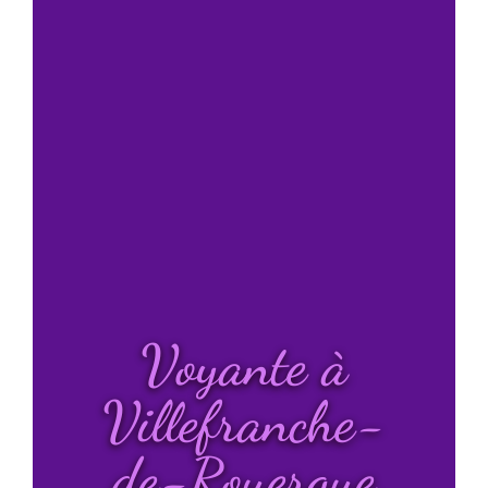
Voyante à
Villefranche-
de-Rouergue