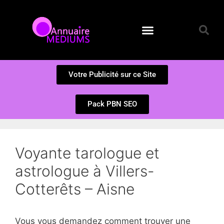
Annuaire des Médiums
Questions et Réponses
Soumission d’un site
Votre Publicité sur ce Site
Pack PBN SEO
Voyante tarologue et
astrologue à Villers-
Cotterêts – Aisne
Vous vous demandez comment trouver une