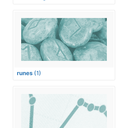
runes
(1)