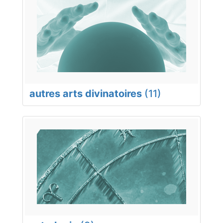
autres arts divinatoires
(11)