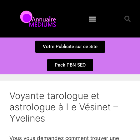
Annuaire des Médiums
Questions et Réponses
Soumission d’un site
Votre Publicité sur ce Site
Pack PBN SEO
Voyante tarologue et
astrologue à Le Vésinet –
Yvelines
Vous vous demandez comment trouver une