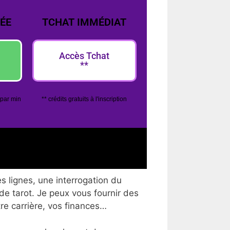
ÉE
TCHAT IMMÉDIAT
Accès Tchat
**
 par min
** crédits gratuits à l'inscription
s lignes, une interrogation du
 de tarot. Je peux vous fournir des
tre carrière, vos finances…