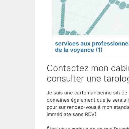
services aux professionne
de la voyance
(1)
Contactez mon cabi
consulter une tarol
Je suis une cartomancienne située à
domaines également que je serais h
pour sur rendez-vous à mon standar
immédiate sans RDV)
Êtes-vous curieux de ce que l’aveni