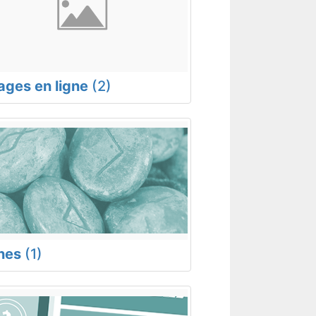
rages en ligne
(2)
nes
(1)