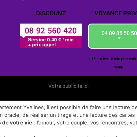
DISCOUNT
VOYANCE PRIV
04 89 85 50 50
*
* 15 eur les 10 min puis coût
supp
Votre publicité ici
tement Yvelines, il est possible de faire une lecture de
 oracle, de réaliser un tirage et une lecture des cartes
 de votre vie
: l’amour, votre couple, vos rencontres, vo