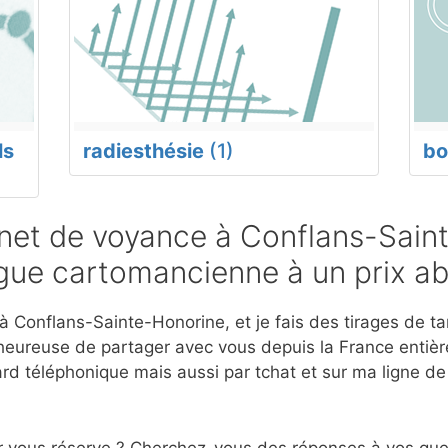
ls
radiesthésie
(1)
bo
net de voyance à Conflans-Sain
ogue cartomancienne à un prix a
 Conflans-Sainte-Honorine, et je fais des tirages de tar
eureuse de partager avec vous depuis la France entière
d téléphonique mais aussi par tchat et sur ma ligne d
r vous réserve ? Cherchez-vous des réponses à vos ques