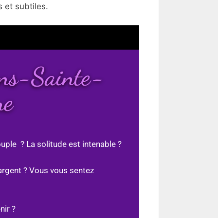
 et subtiles.
ans-Sainte-
ne
uple ? La solitude est intenable ?
argent ? Vous vous sentez
nir ?