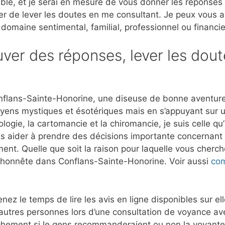
ble, et je serai en mesure de vous donner les réponses
er de lever les doutes en me consultant. Je peux vous 
 domaine sentimental, familial, professionnel ou financie
ver des réponses, lever les dout
nflans-Sainte-Honorine, une diseuse de bonne aventure 
moyens mystiques et ésotériques mais en s’appuyant sur 
ogie, la cartomancie et la chiromancie, je suis celle qu
es aider à prendre des décisions importante concernant l
ment. Quelle que soit la raison pour laquelle vous cherch
et honnête dans Conflans-Sainte-Honorine. Voir aussi
com
nez le temps de lire les avis en ligne disponibles sur e
autres personnes lors d’une consultation de voyance a
hement si le gens recommanderaient ou non la voyante à