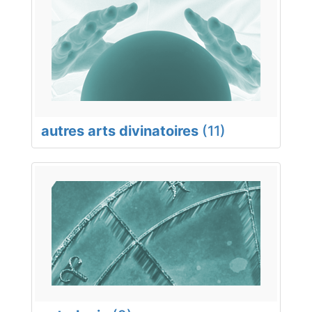
autres arts divinatoires
(11)