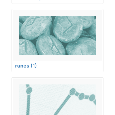
runes
(1)