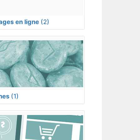
rages en ligne
(2)
nes
(1)