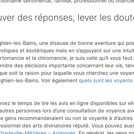
 domaine sentimental, familial, professionnel ou financie
ver des réponses, lever les dout
hien-les-Bains, une diseuse de bonne aventure qui possè
stiques et ésotériques mais en s’appuyant sur une intui
rtomancie et la chiromancie, je suis celle qu’il vous fau
rendre des décisions importante concernant leur vie, tan
que soit la raison pour laquelle vous cherchez une voyant
nghien-les-Bains. Voir également
quels sont les voyants
nez le temps de lire les avis en ligne disponibles sur e
autres personnes lors d’une consultation de voyance a
le gens recommanderaient ou non la voyante à d’autres 
ssionnel des arts divinatoires réputé. Vous pouvez aussi
Charleville-Mézières – Ardennes
. En général, les gens so