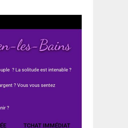
ien-les-Bains
uple ? La solitude est intenable ?
argent ? Vous vous sentez
nir ?
ÉE
TCHAT IMMÉDIAT