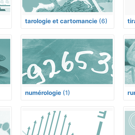
tarologie et cartomancie
(6)
ti
numérologie
(1)
ru