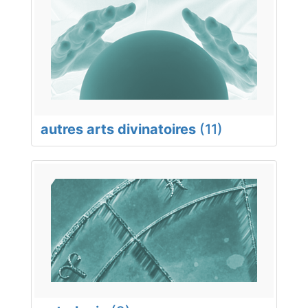
autres arts divinatoires
(11)