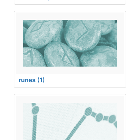
runes
(1)