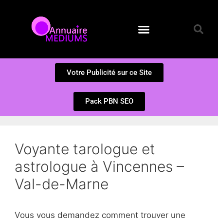
Annuaire des Médiums
Questions et Réponses
Soumission d’un site
Votre Publicité sur ce Site
Pack PBN SEO
Voyante tarologue et
astrologue à Vincennes –
Val-de-Marne
Vous vous demandez comment trouver une