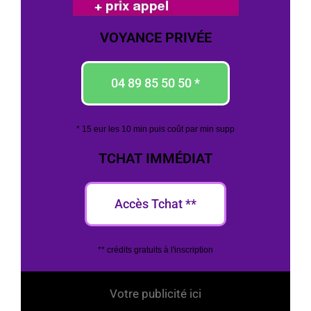
VOYANCE PRIVÉE
04 89 85 50 50 *
* 15 eur les 10 min puis coût par min supp
TCHAT IMMÉDIAT
Accès Tchat **
** crédits gratuits à l'inscription
Votre publicité ici