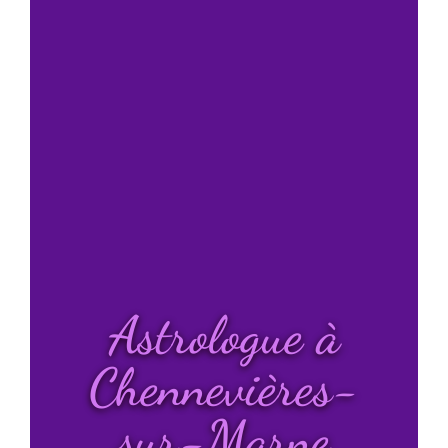
Astrologue à
Chennevières-
sur-Marne