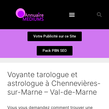
Annuaire des Médiums
Questions et Réponses
Soumission d’un site
Votre Publicité sur ce Site
Pack PBN SEO
Voyante tarologue et
astrologue à Chennevières-
sur-Marne – Val-de-Marne
Vous vous demandez comment trouver une