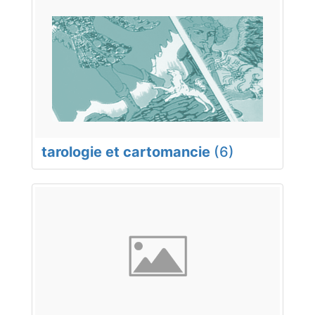
tarologie et cartomancie
(6)