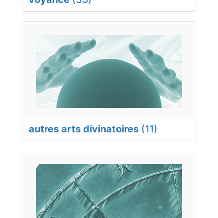
autres arts divinatoires
(11)