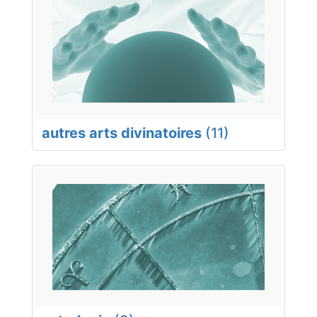
autres arts divinatoires
(11)