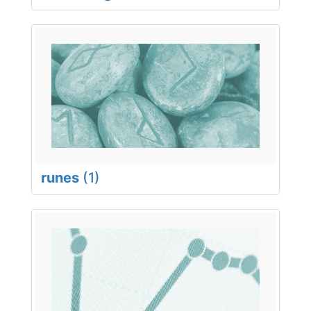
runes
(1)