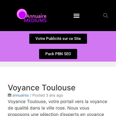
Annuaire des Médiums
Questions et Réponses
Soumission d’un site
Votre Publicité sur ce Site
Pack PBN SEO
Voyance Toulouse
annuaires
/
Posted 3 ans ago
Voyance Toulouse, votre portail vers la voyance
de qualité dans la ville rose. Nous vous
proposons une sélection d’experts en voyance