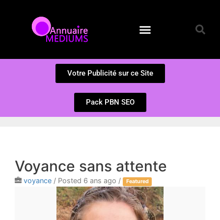
Annuaire des Médiums
Questions et Réponses
Soumission d’un site
Votre Publicité sur ce Site
Pack PBN SEO
Voyance sans attente
voyance
/
Posted 6 ans ago
/
Featured