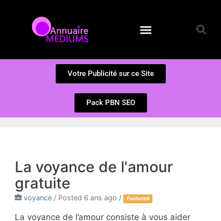
Annuaire des Médiums
Questions et Réponses
Soumission d’un site
Votre Publicité sur ce Site
Pack PBN SEO
La voyance de l'amour
gratuite
voyance
/
Posted 6 ans ago
/
Featured
La voyance de l’amour consiste à vous aider