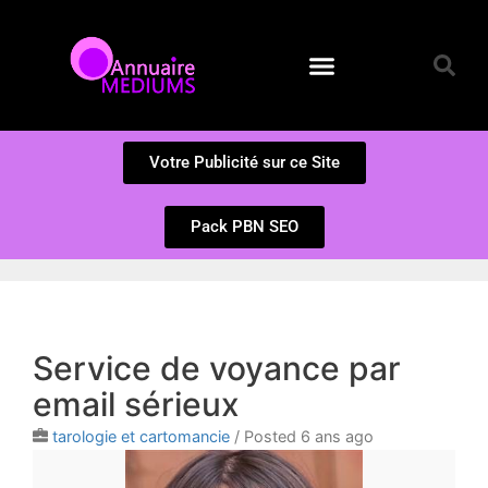
Annuaire des Médiums
Questions et Réponses
Soumission d’un site
Votre Publicité sur ce Site
Pack PBN SEO
Service de voyance par
email sérieux
tarologie et cartomancie
/
Posted 6 ans ago