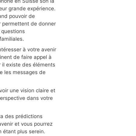
phone en Suisse son la
 leur grande expérience.
and pouvoir de
r permettent de donner
 questions
amiliales.
ntéresser à votre avenir
inent de faire appel à
 il existe des éléments
que les messages de
ir une vision claire et
 perspective dans votre
 des prédictions
 avenir et vous pourrez
n étant plus serein.