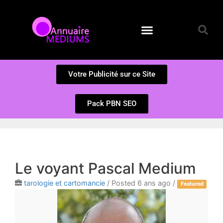
Annuaire des Médiums
Questions et Réponses
Soumission d’un site
Votre Publicité sur ce Site
Pack PBN SEO
Le voyant Pascal Medium
tarologie et cartomancie
/
Posted 6 ans ago
/
Featured