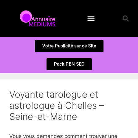
Annuaire des Médiums
Questions et Réponses
Soumission d’un site
Votre Publicité sur ce Site
Pack PBN SEO
Voyante tarologue et
astrologue à Chelles –
Seine-et-Marne
Vous vous demandez comment trouver une