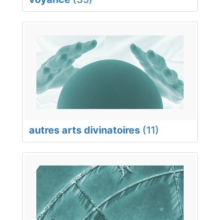
autres arts divinatoires
(11)