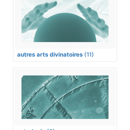
autres arts divinatoires
(11)