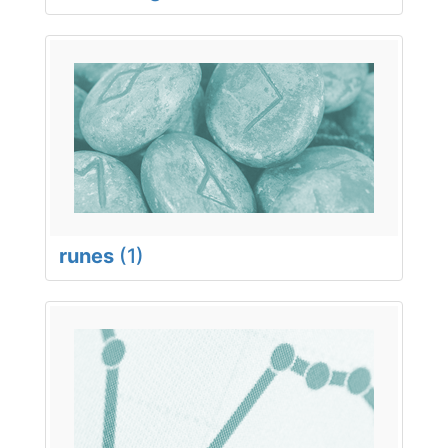
runes
(1)