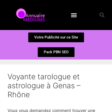
Annuaire des Médiums
Questions et Réponses
Soumission d’un site
Votre Publicité sur ce Site
Pack PBN SEO
Voyante tarologue et
astrologue à Genas –
Rhône
Vous vous demandez comment trouver une